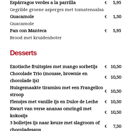
Espárragos verdes a la parrilla
€
5,95
Gegrilde groene asperges met tomatensalsa
Guacamole
€
1,50
Guacamole
Pan con Manteca
€
5,95
Brood met kruidenboter
Desserts
Exotische fruitspies met mango sorbetijs
€
10,50
Chocolade Trio (mousse, brownie en
€
10,50
chocolade ijs)
Huisgemaakte tiramisu met een Frangelico
€
10,50
stroop
Flensjes met vanille ijs en Dulce de Leche
€
10,50
Kwart van verse ananas omringd met
€
10,50
kokosijs
3 bolletjes ijs naar keuze met slagroom of
€
7,50
chocoladesaus