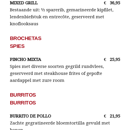
MIXED GRILL
€
36,95
Bestaande uit: ½ sparerib, gemarineerde kipfilet,
lendenbiefstuk en entrecôte, geserveerd met
knoflooksaus
BROCHETAS
SPIES
PINCHO MIXTA
€
25,95
Spies met diverse soorten gegrild rundvlees,
geserveerd met steakhouse frites of gepofte
aardappel met zure room
BURRITOS
BURRITOS
BURRITO DE POLLO
€
21,95
Zachte gegratineerde bloemtortilla gevuld met
bonen,