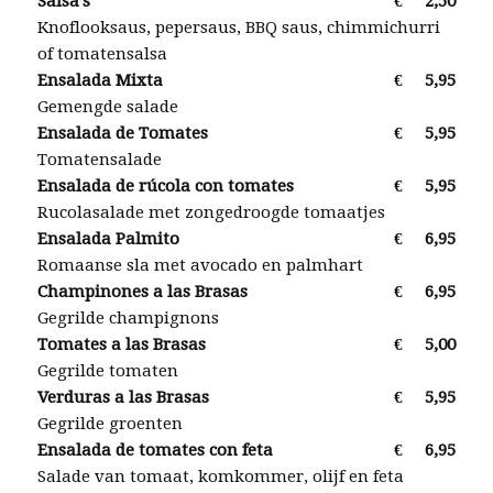
Salsa’s
€
2,50
Knoflooksaus, pepersaus, BBQ saus, chimmichurri
of tomatensalsa
Ensalada Mixta
€
5,95
Gemengde salade
Ensalada de Tomates
€
5,95
Tomatensalade
Ensalada de rúcola con tomates
€
5,95
Rucolasalade met zongedroogde tomaatjes
Ensalada Palmito
€
6,95
Romaanse sla met avocado en palmhart
Champinones a las Brasas
€
6,95
Gegrilde champignons
Tomates a las Brasas
€
5,00
Gegrilde tomaten
Verduras a las Brasas
€
5,95
Gegrilde groenten
Ensalada de tomates con feta
€
6,95
Salade van tomaat, komkommer, olijf en feta