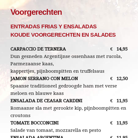
Voorgerechten
ENTRADAS FRIAS Y ENSALADAS
KOUDE VOORGERECHTEN EN SALADES
CARPACCIO DE TERNERA
€
14,95
Dun gesneden Argentijnse ossenhaas met rucola,
Parmezaanse kaas,
kappertjes, pijnboompitten en truffelsaus
JAMON SERRANO CON MELON
€
12,50
Spaanse traditioneel gedroogde ham met verse
meloen en blauwe kaas
ENSALADA DE CEASAR CARDINI
€
11,95
Romaanse sla met gerookte kip, pijnboompitten en
croutons
TOMATE BOCCONCINI
€
11,95
Salade van tomaat, mozzarella en pesto
ENSALADA ARGENTINA
€
11,95